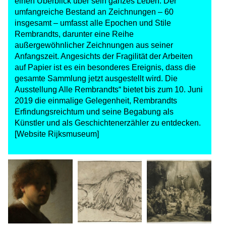
einen Überblick über sein ganzes Leben. Der
umfangreiche Bestand an Zeichnungen – 60
insgesamt – umfasst alle Epochen und Stile
Rembrandts, darunter eine Reihe
außergewöhnlicher Zeichnungen aus seiner
Anfangszeit. Angesichts der Fragilität der Arbeiten
auf Papier ist es ein besonderes Ereignis, dass die
gesamte Sammlung jetzt ausgestellt wird. Die
Ausstellung Alle Rembrandts“ bietet bis zum 10. Juni
2019 die einmalige Gelegenheit, Rembrandts
Erfindungs­reichtum und seine Begabung als
Künstler und als Geschichtenerzähler zu entdecken.
[
Website Rijksmuseum
]