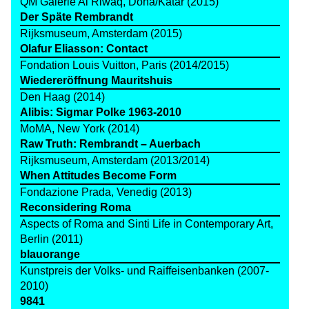
QM Galerie Al Riwaq, Doha/Katar (2015)
Der Späte Rembrandt
Rijksmuseum, Amsterdam (2015)
Olafur Eliasson: Contact
Fondation Louis Vuitton, Paris (2014/2015)
Wiedereröffnung Mauritshuis
Den Haag (2014)
Alibis: Sigmar Polke 1963-2010
MoMA, New York (2014)
Raw Truth: Rembrandt – Auerbach
Rijksmuseum, Amsterdam (2013/2014)
When Attitudes Become Form
Fondazione Prada, Venedig (2013)
Reconsidering Roma
Aspects of Roma and Sinti Life in Contemporary Art,
Berlin (2011)
blauorange
Kunstpreis der Volks- und Raiffeisenbanken (2007-
2010)
9841