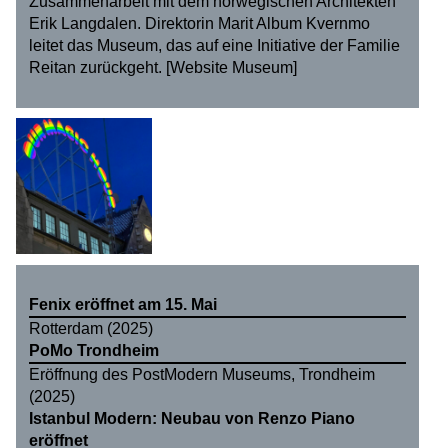
Zusammenarbeit mit dem norwegischen Architekten
Erik Langdalen. Direktorin Marit Album Kvernmo
leitet das Museum, das auf eine Initiative der Familie
Reitan zurückgeht. [
Website Museum
]
Fenix eröffnet am 15. Mai
Rotterdam (2025)
PoMo Trondheim
Eröffnung des PostModern Museums, Trondheim
(2025)
Istanbul Modern: Neubau von Renzo Piano
eröffnet