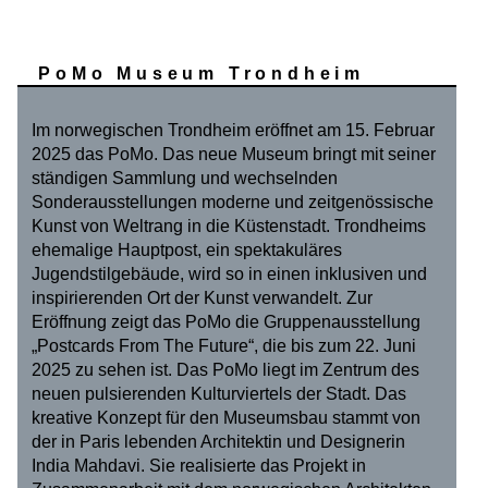
PoMo Museum Trondheim
Im norwegischen Trondheim eröffnet am 15. Februar
2025 das PoMo. Das neue Museum bringt mit seiner
ständigen Sammlung und wechselnden
Sonderausstellungen moderne und zeitgenössische
Kunst von Weltrang in die Küstenstadt. Trondheims
ehemalige Hauptpost, ein spektakuläres
Jugendstilgebäude, wird so in einen inklusiven und
inspirierenden Ort der Kunst verwandelt. Zur
Eröffnung zeigt das PoMo die Gruppenausstellung
„Postcards From The Future“, die bis zum 22. Juni
2025 zu sehen ist. Das PoMo liegt im Zentrum des
neuen pulsierenden Kulturviertels der Stadt. Das
kreative Konzept für den Museumsbau stammt von
der in Paris lebenden Architektin und Designerin
India Mahdavi. Sie realisierte das Projekt in